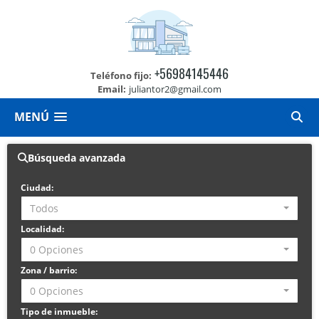
+56984145446
Teléfono fijo:
Email:
juliantor2@gmail.com
MENÚ
Búsqueda avanzada
Ciudad:
Todos
Localidad:
0 Opciones
Zona / barrio:
0 Opciones
Tipo de inmueble: