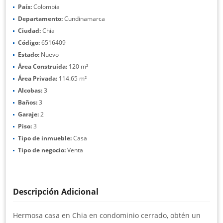
País:
Colombia
Departamento:
Cundinamarca
Ciudad:
Chia
Código:
6516409
Estado:
Nuevo
Área Construida:
120 m²
Área Privada:
114.65 m²
Alcobas:
3
Baños:
3
Garaje:
2
Piso:
3
Tipo de inmueble:
Casa
Tipo de negocio:
Venta
Descripción Adicional
Hermosa casa en Chia en condominio cerrado, obtén un