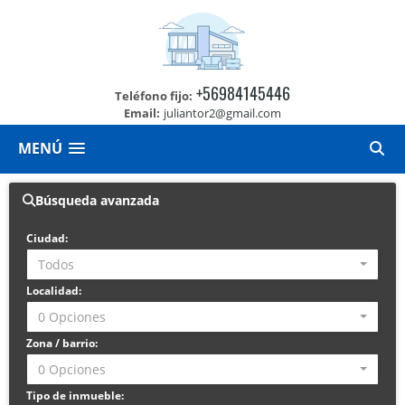
+56984145446
Teléfono fijo:
Email:
juliantor2@gmail.com
MENÚ
Búsqueda avanzada
Ciudad:
Todos
Localidad:
0 Opciones
Zona / barrio:
0 Opciones
Tipo de inmueble: