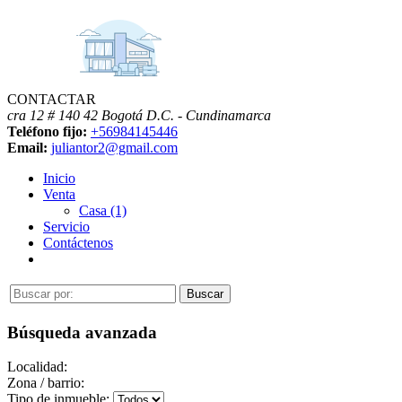
CONTACTAR
cra 12 # 140 42
Bogotá D.C. - Cundinamarca
Teléfono fijo:
+56984145446
Email:
juliantor2@gmail.com
Inicio
Venta
Casa (1)
Servicio
Contáctenos
Búsqueda avanzada
Localidad:
Zona / barrio:
Tipo de inmueble: